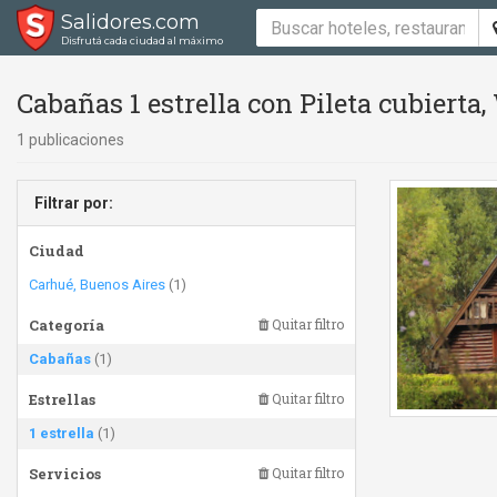
Salidores.com
Disfrutá cada ciudad al máximo
Cabañas 1 estrella con Pileta cubierta
1 publicaciones
Filtrar por:
Ciudad
Carhué, Buenos Aires
(1)
Categoría
Quitar filtro
Cabañas
(1)
Estrellas
Quitar filtro
1 estrella
(1)
Servicios
Quitar filtro