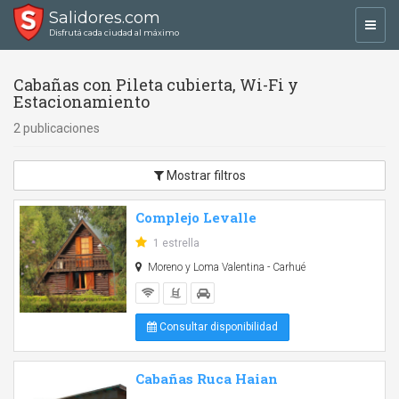
Salidores.com
Toggl
Disfrutá cada ciudad al máximo
navig
Cabañas con Pileta cubierta, Wi-Fi y
Estacionamiento
2 publicaciones
Mostrar filtros
Complejo Levalle
1 estrella
Moreno y Loma Valentina - Carhué
Consultar disponibilidad
Cabañas Ruca Haian