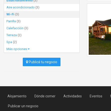
Estacionamiento
(3)
Aire acondicionado
(3)
Wi-Fi
(3)
Parrilla
(3)
Calefacción
(3)
Terraza
(2)
Spa
(2)
Más opciones
Publicá tu negocio
Alojamiento
Dónde comer
Actividades
Eventos
Publicar un negocio