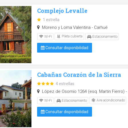
Complejo Levalle
1 estrella
Moreno y Loma Valentina - Carhué
Pileta cubierta
Wi-Fi
Estacionamiento
Consultar disponibilidad
Cabañas Corazón de la Sierra
4 estrellas
López de Osornio 1264 (esq. Martin Fierro) - 
Aire acondicionado
Wi-Fi
Estacionamiento
Consultar disponibilidad