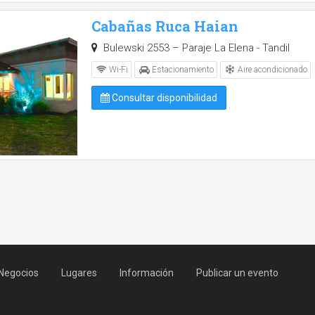
Cabañas Ruca Haian
Bulewski 2553 – Paraje La Elena - Tandil
Aire acondicionado
Wi-Fi
Estacionamiento
Consultar disponibilidad
Negocios
Lugares
Información
Publicar un evento