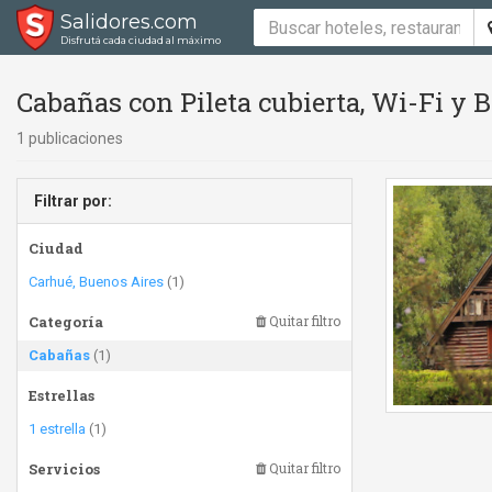
Salidores.com
Disfrutá cada ciudad al máximo
Cabañas con Pileta cubierta, Wi-Fi y 
1 publicaciones
Filtrar por:
Ciudad
Carhué, Buenos Aires
(1)
Categoría
Quitar filtro
Cabañas
(1)
Estrellas
1 estrella
(1)
Servicios
Quitar filtro