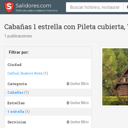
Salidores.com
Disfrutá cada ciudad al máximo
Cabañas 1 estrella con Pileta cubierta
1 publicaciones
Filtrar por:
Ciudad
Carhué, Buenos Aires
(1)
Categoría
Quitar filtro
Cabañas
(1)
Estrellas
Quitar filtro
1 estrella
(1)
Servicios
Quitar filtro