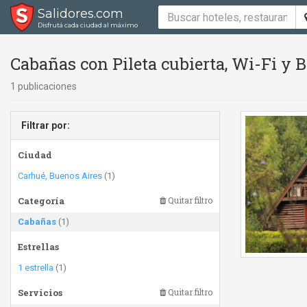
Salidores.com
Disfrutá cada ciudad al máximo
Cabañas con Pileta cubierta, Wi-Fi y 
1 publicaciones
Filtrar por:
Ciudad
Carhué, Buenos Aires
(1)
Categoría
Quitar filtro
Cabañas
(1)
Estrellas
1 estrella
(1)
Servicios
Quitar filtro