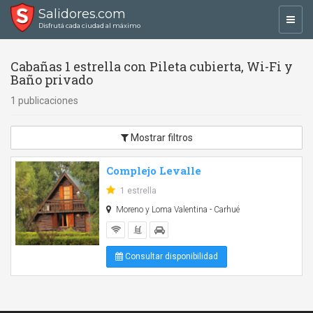
Salidores.com
Toggl
Disfrutá cada ciudad al máximo
navig
Cabañas 1 estrella con Pileta cubierta, Wi-Fi y
Baño privado
1 publicaciones
Mostrar filtros
Complejo Levalle
1 estrella
Moreno y Loma Valentina - Carhué
Consultar disponibilidad