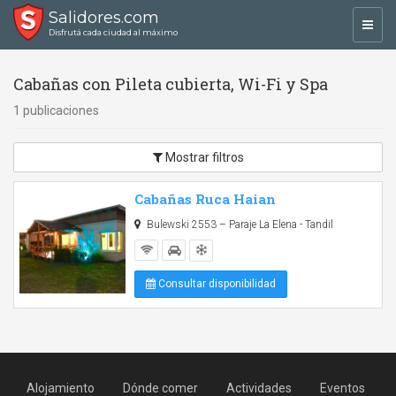
Salidores.com
Toggl
Disfrutá cada ciudad al máximo
navig
Cabañas con Pileta cubierta, Wi-Fi y Spa
1 publicaciones
Mostrar filtros
Cabañas Ruca Haian
Bulewski 2553 – Paraje La Elena - Tandil
Consultar disponibilidad
Alojamiento
Dónde comer
Actividades
Eventos