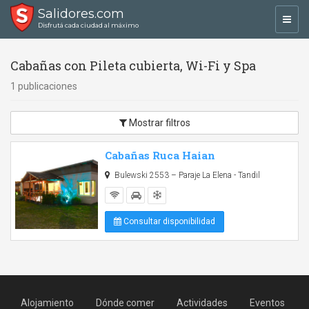
Salidores.com
Toggl
Disfrutá cada ciudad al máximo
navig
Cabañas con Pileta cubierta, Wi-Fi y Spa
1 publicaciones
Mostrar filtros
Cabañas Ruca Haian
Bulewski 2553 – Paraje La Elena - Tandil
Consultar disponibilidad
Alojamiento
Dónde comer
Actividades
Eventos