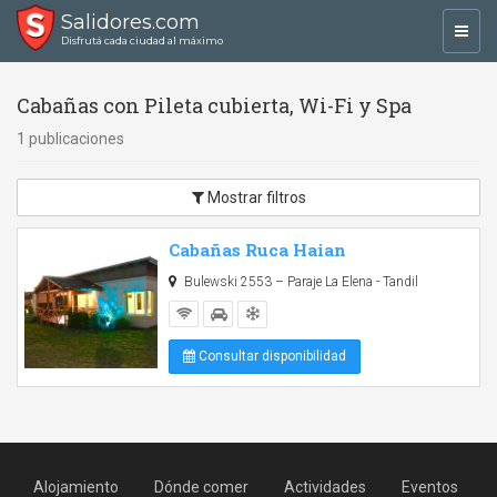
Salidores.com
Toggl
Disfrutá cada ciudad al máximo
navig
Cabañas con Pileta cubierta, Wi-Fi y Spa
1 publicaciones
Mostrar filtros
Cabañas Ruca Haian
Bulewski 2553 – Paraje La Elena - Tandil
Consultar disponibilidad
Alojamiento
Dónde comer
Actividades
Eventos