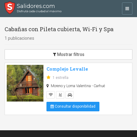
Salidores.com
Toggl
Disfrutá cada ciudad al máximo
navig
Cabañas con Pileta cubierta, Wi-Fi y Spa
1 publicaciones
Mostrar filtros
Complejo Levalle
1 estrella
Moreno y Loma Valentina - Carhué
Consultar disponibilidad