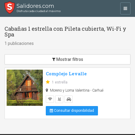
Salidores.com
Toggl
Disfrutá cada ciudad al máximo
navig
Cabañas 1 estrella con Pileta cubierta, Wi-Fi y
Spa
1 publicaciones
Mostrar filtros
Complejo Levalle
1 estrella
Moreno y Loma Valentina - Carhué
Consultar disponibilidad