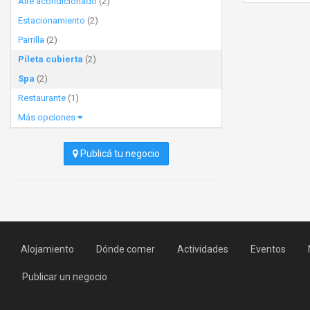
Aire acondicionado
(2)
Estacionamiento
(2)
Parrilla
(2)
Pileta cubierta
(2)
Spa
(2)
Restaurante
(1)
Más opciones
Publicá tu negocio
Alojamiento
Dónde comer
Actividades
Eventos
Publicar un negocio