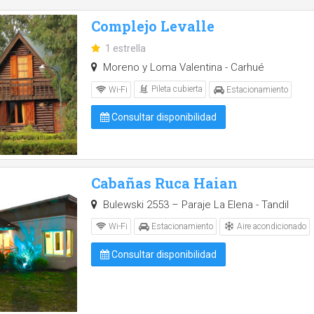
Complejo Levalle
1 estrella
Moreno y Loma Valentina - Carhué
Pileta cubierta
Wi-Fi
Estacionamiento
Consultar disponibilidad
Cabañas Ruca Haian
Bulewski 2553 – Paraje La Elena - Tandil
Aire acondicionado
Wi-Fi
Estacionamiento
Consultar disponibilidad