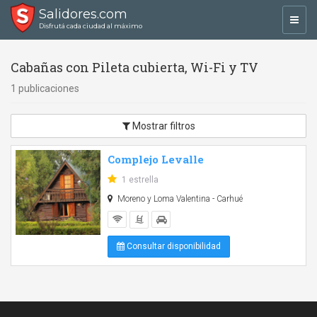
Salidores.com
Toggl
Disfrutá cada ciudad al máximo
navig
Cabañas con Pileta cubierta, Wi-Fi y TV
1 publicaciones
Mostrar filtros
Complejo Levalle
1 estrella
Moreno y Loma Valentina - Carhué
Consultar disponibilidad