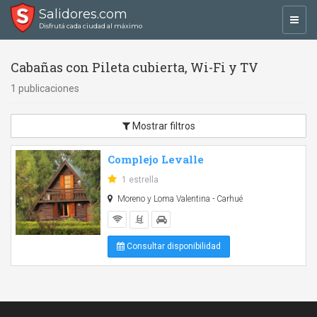
Salidores.com
Toggl
Disfrutá cada ciudad al máximo
navig
Cabañas con Pileta cubierta, Wi-Fi y TV
1 publicaciones
Mostrar filtros
Complejo Levalle
1 estrella
Moreno y Loma Valentina - Carhué
Consultar disponibilidad