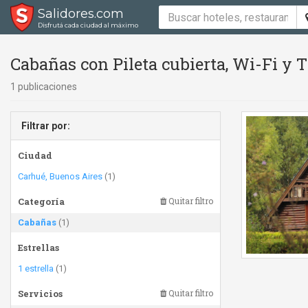
Salidores.com
Disfrutá cada ciudad al máximo
Cabañas con Pileta cubierta, Wi-Fi y 
1 publicaciones
Filtrar por:
Ciudad
Carhué, Buenos Aires
(1)
Categoría
Quitar filtro
Cabañas
(1)
Estrellas
1 estrella
(1)
Servicios
Quitar filtro