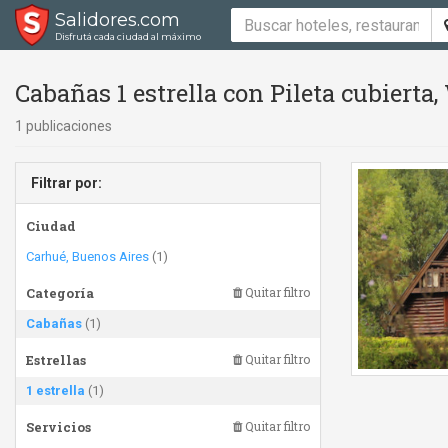
Salidores.com
Disfrutá cada ciudad al máximo
Cabañas 1 estrella con Pileta cubierta,
1 publicaciones
Filtrar por:
Ciudad
Carhué, Buenos Aires
(1)
Categoría
Quitar filtro
Cabañas
(1)
Estrellas
Quitar filtro
1 estrella
(1)
Servicios
Quitar filtro