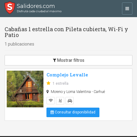
Salidores.com
Toggl
Disfrutá cada ciudad al máximo
navig
Cabañas 1 estrella con Pileta cubierta, Wi-Fi y
Patio
1 publicaciones
Mostrar filtros
Complejo Levalle
1 estrella
Moreno y Loma Valentina - Carhué
Consultar disponibilidad