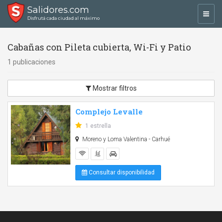
Salidores.com
Toggl
Disfrutá cada ciudad al máximo
navig
Cabañas con Pileta cubierta, Wi-Fi y Patio
1 publicaciones
Mostrar filtros
Complejo Levalle
1 estrella
Moreno y Loma Valentina - Carhué
Consultar disponibilidad