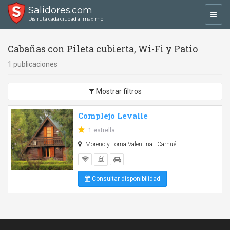
Salidores.com
Toggl
Disfrutá cada ciudad al máximo
navig
Cabañas con Pileta cubierta, Wi-Fi y Patio
1 publicaciones
Mostrar filtros
Complejo Levalle
1 estrella
Moreno y Loma Valentina - Carhué
Consultar disponibilidad