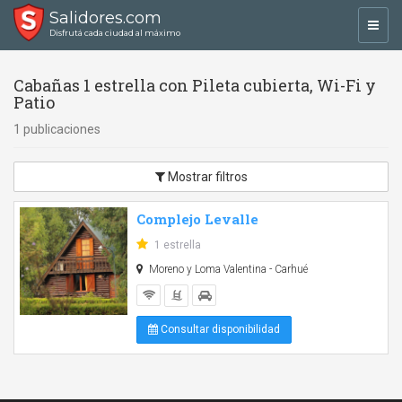
Salidores.com
Toggl
Disfrutá cada ciudad al máximo
navig
Cabañas 1 estrella con Pileta cubierta, Wi-Fi y
Patio
1 publicaciones
Mostrar filtros
Complejo Levalle
1 estrella
Moreno y Loma Valentina - Carhué
Consultar disponibilidad