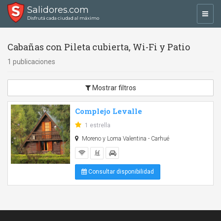
Salidores.com
Toggl
Disfrutá cada ciudad al máximo
navig
Cabañas con Pileta cubierta, Wi-Fi y Patio
1 publicaciones
Mostrar filtros
Complejo Levalle
1 estrella
Moreno y Loma Valentina - Carhué
Consultar disponibilidad