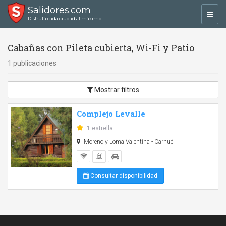
Salidores.com
Toggl
Disfrutá cada ciudad al máximo
navig
Cabañas con Pileta cubierta, Wi-Fi y Patio
1 publicaciones
Mostrar filtros
Complejo Levalle
1 estrella
Moreno y Loma Valentina - Carhué
Consultar disponibilidad