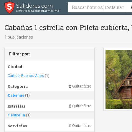
Salidores.com
Disfrutá cada ciudad al máximo
Cabañas 1 estrella con Pileta cubierta,
1 publicaciones
Filtrar por:
Ciudad
Carhué, Buenos Aires
(1)
Categoría
Quitar filtro
Cabañas
(1)
Estrellas
Quitar filtro
1 estrella
(1)
Servicios
Quitar filtro