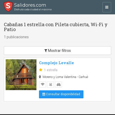
Salidores.com
Toggl
Disfrutá cada ciudad al máximo
navig
Cabañas 1 estrella con Pileta cubierta, Wi-Fi y
Patio
1 publicaciones
Mostrar filtros
Complejo Levalle
1 estrella
Moreno y Loma Valentina - Carhué
Consultar disponibilidad