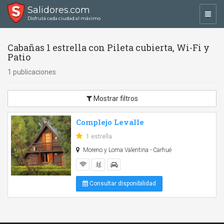
Salidores.com
Toggl
Disfrutá cada ciudad al máximo
navig
Cabañas 1 estrella con Pileta cubierta, Wi-Fi y
Patio
1 publicaciones
Mostrar filtros
Complejo Levalle
1 estrella
Moreno y Loma Valentina - Carhué
Consultar disponibilidad