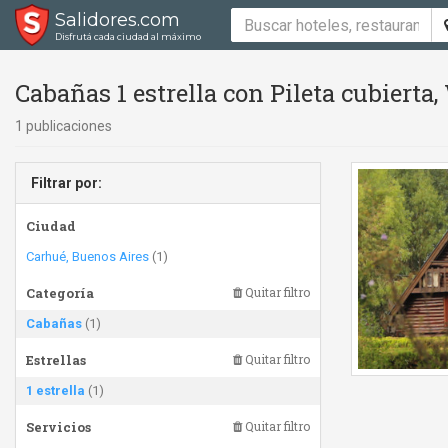
Salidores.com
Disfrutá cada ciudad al máximo
Cabañas 1 estrella con Pileta cubierta,
1 publicaciones
Filtrar por:
Ciudad
Carhué, Buenos Aires
(1)
Categoría
Quitar filtro
Cabañas
(1)
Estrellas
Quitar filtro
1 estrella
(1)
Servicios
Quitar filtro