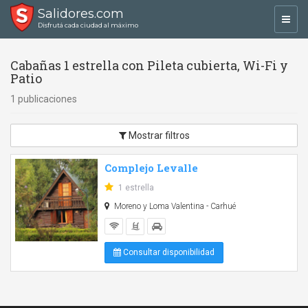
Salidores.com
Toggl
Disfrutá cada ciudad al máximo
navig
Cabañas 1 estrella con Pileta cubierta, Wi-Fi y
Patio
1 publicaciones
Mostrar filtros
Complejo Levalle
1 estrella
Moreno y Loma Valentina - Carhué
Consultar disponibilidad