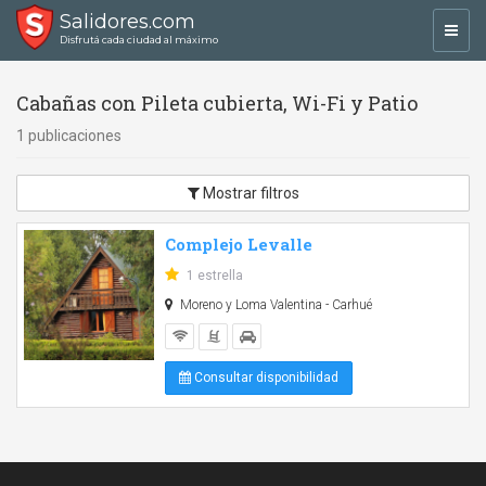
Salidores.com
Toggl
Disfrutá cada ciudad al máximo
navig
Cabañas con Pileta cubierta, Wi-Fi y Patio
1 publicaciones
Mostrar filtros
Complejo Levalle
1 estrella
Moreno y Loma Valentina - Carhué
Consultar disponibilidad