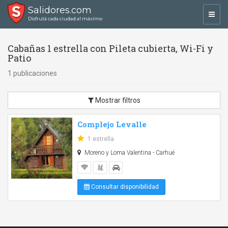
Salidores.com
Toggl
Disfrutá cada ciudad al máximo
navig
Cabañas 1 estrella con Pileta cubierta, Wi-Fi y
Patio
1 publicaciones
Mostrar filtros
Complejo Levalle
1 estrella
Moreno y Loma Valentina - Carhué
Consultar disponibilidad