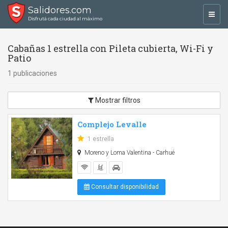
Salidores.com
Toggl
Disfrutá cada ciudad al máximo
navig
Cabañas 1 estrella con Pileta cubierta, Wi-Fi y
Patio
1 publicaciones
Mostrar filtros
Complejo Levalle
1 estrella
Moreno y Loma Valentina - Carhué
Consultar disponibilidad