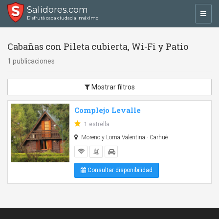
Salidores.com
Toggl
Disfrutá cada ciudad al máximo
navig
Cabañas con Pileta cubierta, Wi-Fi y Patio
1 publicaciones
Mostrar filtros
Complejo Levalle
1 estrella
Moreno y Loma Valentina - Carhué
Consultar disponibilidad