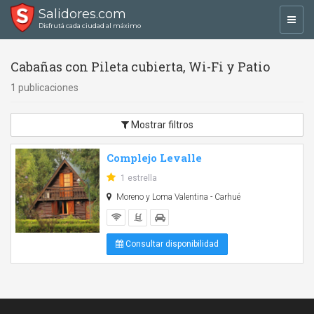
Salidores.com
Toggl
Disfrutá cada ciudad al máximo
navig
Cabañas con Pileta cubierta, Wi-Fi y Patio
1 publicaciones
Mostrar filtros
Complejo Levalle
1 estrella
Moreno y Loma Valentina - Carhué
Consultar disponibilidad