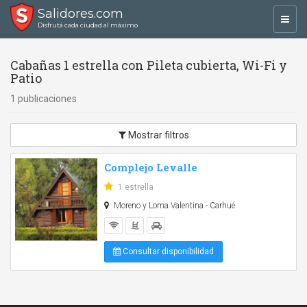
Salidores.com
Toggl
Disfrutá cada ciudad al máximo
navig
Cabañas 1 estrella con Pileta cubierta, Wi-Fi y
Patio
1 publicaciones
Mostrar filtros
Complejo Levalle
1 estrella
Moreno y Loma Valentina - Carhué
Consultar disponibilidad