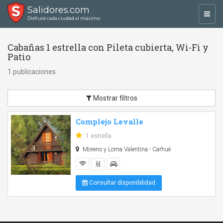
Salidores.com
Toggl
Disfrutá cada ciudad al máximo
navig
Cabañas 1 estrella con Pileta cubierta, Wi-Fi y
Patio
1 publicaciones
Mostrar filtros
Complejo Levalle
1 estrella
Moreno y Loma Valentina - Carhué
Consultar disponibilidad