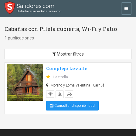
Salidores.com
Toggl
Disfrutá cada ciudad al máximo
navig
Cabañas con Pileta cubierta, Wi-Fi y Patio
1 publicaciones
Mostrar filtros
Complejo Levalle
1 estrella
Moreno y Loma Valentina - Carhué
Consultar disponibilidad