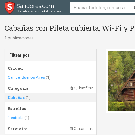
Salidores.com
Disfrutá cada ciudad al máximo
Cabañas con Pileta cubierta, Wi-Fi y P
1 publicaciones
Filtrar por:
Ciudad
Carhué, Buenos Aires
(1)
Categoría
Quitar filtro
Cabañas
(1)
Estrellas
1 estrella
(1)
Servicios
Quitar filtro