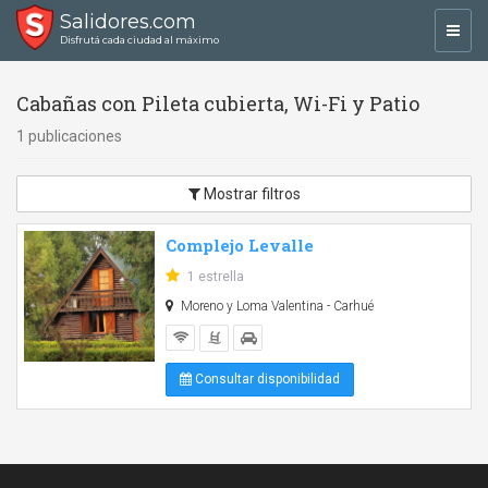
Salidores.com
Toggl
Disfrutá cada ciudad al máximo
navig
Cabañas con Pileta cubierta, Wi-Fi y Patio
1 publicaciones
Mostrar filtros
Complejo Levalle
1 estrella
Moreno y Loma Valentina - Carhué
Consultar disponibilidad