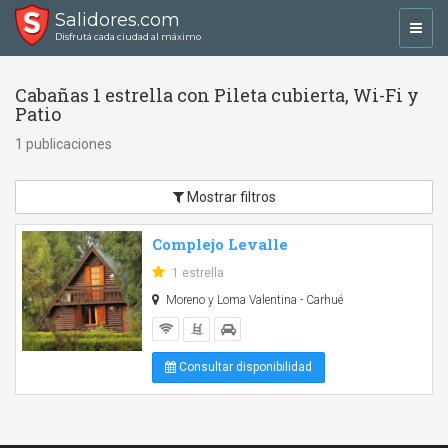
Salidores.com
Toggl
Disfrutá cada ciudad al máximo
navig
Cabañas 1 estrella con Pileta cubierta, Wi-Fi y
Patio
1 publicaciones
Mostrar filtros
Complejo Levalle
1 estrella
Moreno y Loma Valentina - Carhué
Consultar disponibilidad