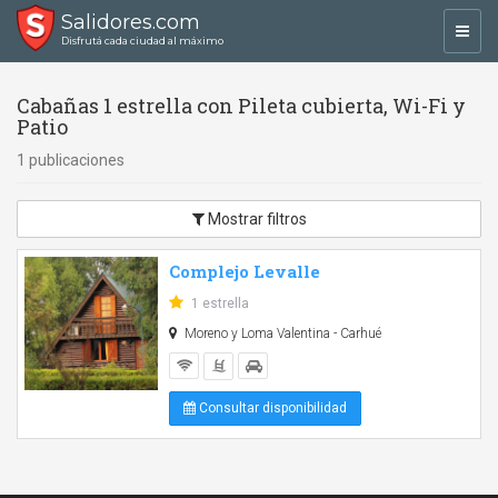
Salidores.com
Toggl
Disfrutá cada ciudad al máximo
navig
Cabañas 1 estrella con Pileta cubierta, Wi-Fi y
Patio
1 publicaciones
Mostrar filtros
Complejo Levalle
1 estrella
Moreno y Loma Valentina - Carhué
Consultar disponibilidad