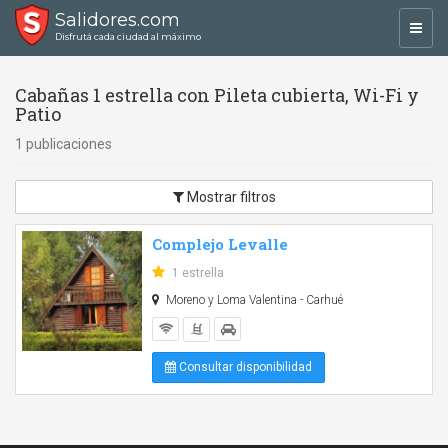
Salidores.com
Toggl
Disfrutá cada ciudad al máximo
navig
Cabañas 1 estrella con Pileta cubierta, Wi-Fi y
Patio
1 publicaciones
Mostrar filtros
Complejo Levalle
1 estrella
Moreno y Loma Valentina - Carhué
Consultar disponibilidad