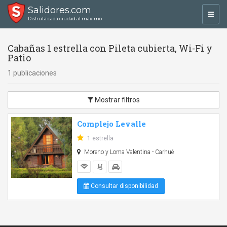
Salidores.com
Toggl
Disfrutá cada ciudad al máximo
navig
Cabañas 1 estrella con Pileta cubierta, Wi-Fi y
Patio
1 publicaciones
Mostrar filtros
Complejo Levalle
1 estrella
Moreno y Loma Valentina - Carhué
Consultar disponibilidad