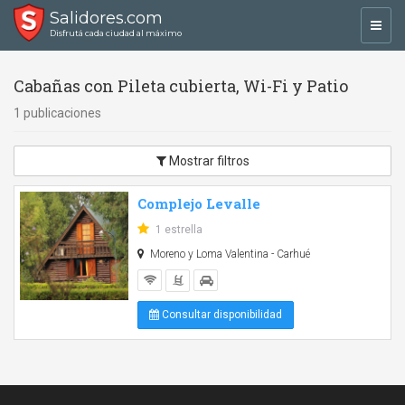
Salidores.com
Toggl
Disfrutá cada ciudad al máximo
navig
Cabañas con Pileta cubierta, Wi-Fi y Patio
1 publicaciones
Mostrar filtros
Complejo Levalle
1 estrella
Moreno y Loma Valentina - Carhué
Consultar disponibilidad