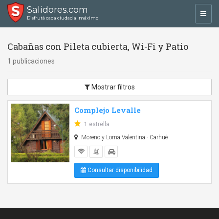
Salidores.com
Toggl
Disfrutá cada ciudad al máximo
navig
Cabañas con Pileta cubierta, Wi-Fi y Patio
1 publicaciones
Mostrar filtros
Complejo Levalle
1 estrella
Moreno y Loma Valentina - Carhué
Consultar disponibilidad