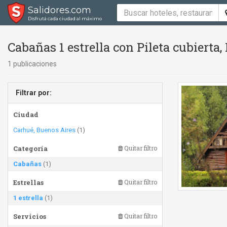
Salidores.com
Disfrutá cada ciudad al máximo
Cabañas 1 estrella con Pileta cubierta, P
1 publicaciones
Filtrar por:
Ciudad
Carhué, Buenos Aires
(1)
Categoría
Quitar filtro
Cabañas
(1)
Estrellas
Quitar filtro
1 estrella
(1)
Servicios
Quitar filtro