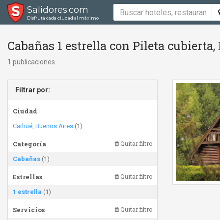
Salidores.com
Disfrutá cada ciudad al máximo
Cabañas 1 estrella con Pileta cubierta, P
1 publicaciones
Filtrar por:
Ciudad
Carhué, Buenos Aires
(1)
Categoría
Quitar filtro
Cabañas
(1)
Estrellas
Quitar filtro
1 estrella
(1)
Servicios
Quitar filtro