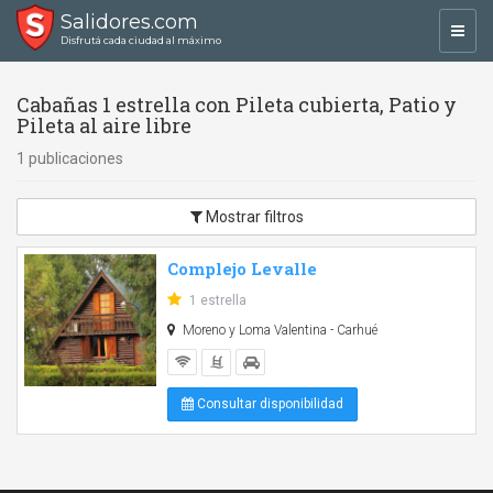
Salidores.com
Toggl
Disfrutá cada ciudad al máximo
navig
Cabañas 1 estrella con Pileta cubierta, Patio y
Pileta al aire libre
1 publicaciones
Mostrar filtros
Complejo Levalle
1 estrella
Moreno y Loma Valentina - Carhué
Consultar disponibilidad