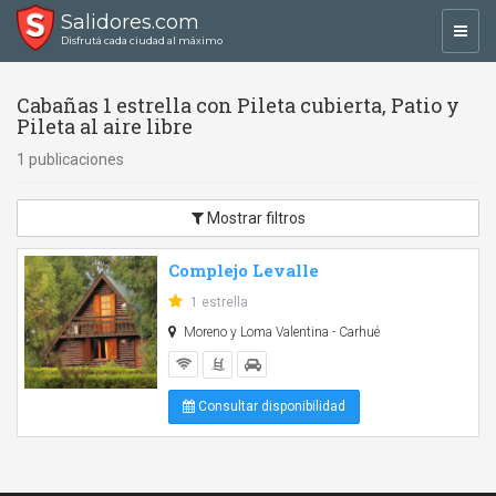
Salidores.com
Toggl
Disfrutá cada ciudad al máximo
navig
Cabañas 1 estrella con Pileta cubierta, Patio y
Pileta al aire libre
1 publicaciones
Mostrar filtros
Complejo Levalle
1 estrella
Moreno y Loma Valentina - Carhué
Consultar disponibilidad