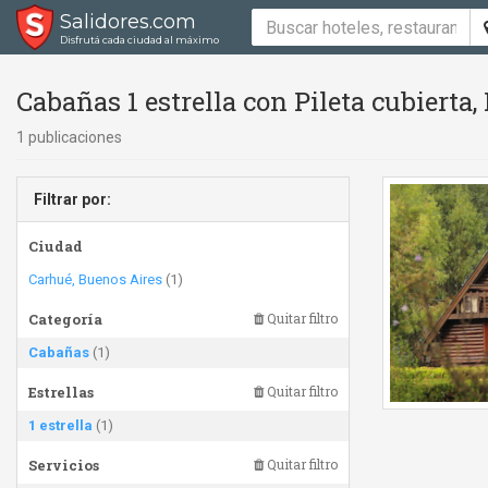
Salidores.com
Disfrutá cada ciudad al máximo
Cabañas 1 estrella con Pileta cubierta, P
1 publicaciones
Filtrar por:
Ciudad
Carhué, Buenos Aires
(1)
Categoría
Quitar filtro
Cabañas
(1)
Estrellas
Quitar filtro
1 estrella
(1)
Servicios
Quitar filtro