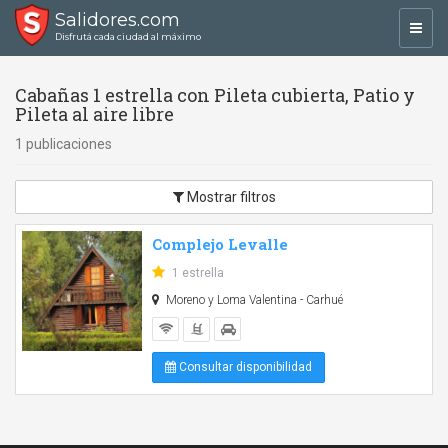
Salidores.com
Toggl
Disfrutá cada ciudad al máximo
navig
Cabañas 1 estrella con Pileta cubierta, Patio y
Pileta al aire libre
1 publicaciones
Mostrar filtros
Complejo Levalle
1 estrella
Moreno y Loma Valentina - Carhué
Consultar disponibilidad